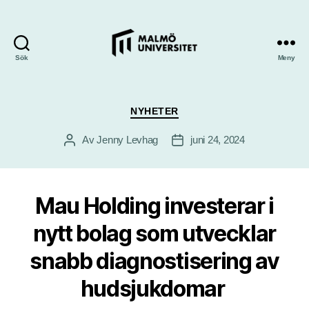
Sök
Meny
Kategorier
NYHETER
Av
Jenny Levhag
juni 24, 2024
Inläggsförfattare
Inläggsdatum
Mau Holding investerar i
nytt bolag som utvecklar
snabb diagnostisering av
hudsjukdomar