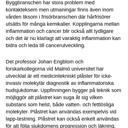
Byggbranschen har stora problem med
kontakteksem men utmaningar finns även inom
vården liksom i frisörbranschen där hårfrisörer
utsätts för många kemikalier. Kopplingarna mellan
inflammation och cancer blir också allt tydligare
och det är nu klarlagt att varaktig inflammation kan
bidra och leda till cancerutveckling.
Det professor Johan Engblom och
forskarkollegorna vid Malmö universitet har
utvecklat är ett medicintekniskt plåster för icke-
invasiv molekylär diagnostik av inflammatoriska
hudsjukdomar. Uppfinningen bygger på teknik som
möjliggör att plåstret kan suga åt sig vilken
substans som helst, både vatten- och fettlösliga
molekyler. Plåstret kan användas exempelvis vid
lapp-testning. Plåstret kan också enkelt användas
för att följa sjukdomens progression och läkning.